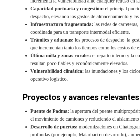
incrementa la vulnerabilidad ante cualquier retraso en la
Capacidad portuaria y congestión:
el principal puert
despacho, elevando los gastos de almacenamiento y las
Infraestructura fragmentada:
las redes de carreteras,
coordinada para un transporte intermodal eficiente.
Trámites y aduanas:
los procesos de despacho, la gest
que incrementan tanto los tiempos como los costos de e
Última milla y zonas rurales:
el reparto interno y la 
resultan poco fiables y económicamente elevados.
Vulnerabilidad climática:
las inundaciones y los ciclo
operativo logístico.
Proyectos y avances relevantes
Puente de Padma:
la apertura del puente multipropósit
el movimiento de camiones y reduciendo el aislamiento d
Desarrollo de puertos:
modernizaciones en Chattogram
profundas (por ejemplo, Matarbari en desarrollo), aume