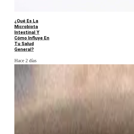
¿Qué Es La
Microbiota
Intestinal Y
Cómo Influye En
Tu Salud
General?
Hace 2 días