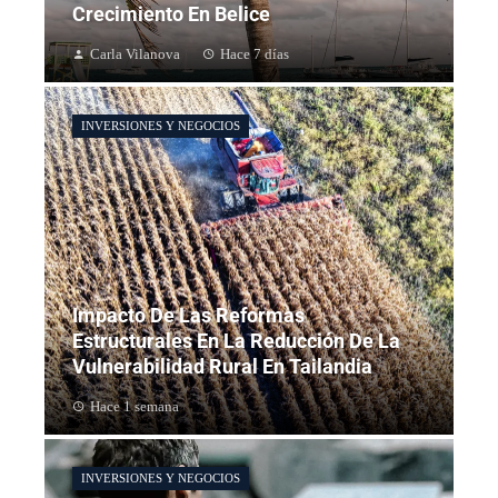
Crecimiento En Belice
Carla Vilanova
Hace 7 días
INVERSIONES Y NEGOCIOS
Impacto De Las Reformas
Estructurales En La Reducción De La
Vulnerabilidad Rural En Tailandia
Hace 1 semana
INVERSIONES Y NEGOCIOS