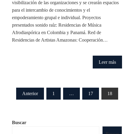
visibilización de las organizaciones y se crearán espacios
para el intercambio de conocimientos y el
empoderamiento grupal e individual. Proyectos
presentados sonido raíz: Residencias de Música
Afrodiaspórica en Colombia y Panamá. Red de
Residencias de Artistas Amazonas: Cooperación…
Leer más
Paginación
Anterior
1
…
17
18
de
entradas
Buscar
Buscar