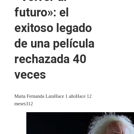
futuro»: el
exitoso legado
de una película
rechazada 40
veces
Maria Fernanda Lara
Hace 1 año
Hace 12
meses
312