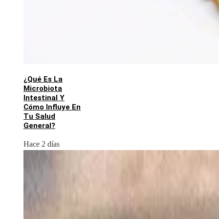
¿Qué Es La
Microbiota
Intestinal Y
Cómo Influye En
Tu Salud
General?
Hace 2 días