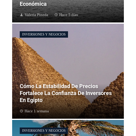
Económica
Valeria Pineda
Hace 5 días
INVERSIONES Y NEGOCIOS
Cómo La Estabilidad De Precios
Fortalece La Confianza De Inversores
En Egipto
Hace 1 semana
INVERSIONES Y NEGOCIOS