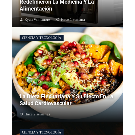
Redefinieron La Medicina Y La
Alimentación
Ryan Whitmore
Hace 1 semana
CIENCIA Y TECNOLOGÍA
La Dieta Flexitariana Y Su Efecto En La
Salud Cardiovascular
Hace 2 semanas
CIENCIA Y TECNOLOGÍA