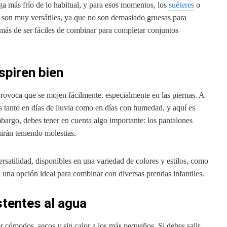
ga más frío de lo habitual, y para esos momentos, los
suéteres
o
s son muy versátiles, ya que no son demasiado gruesas para
demás de ser fáciles de combinar para completar conjuntos
spiren bien
 provoca que se mojen fácilmente, especialmente en las piernas. A
s tanto en días de lluvia como en días con humedad, y aquí es
mbargo, debes tener en cuenta algo importante: los pantalones
uirán teniendo molestias.
versatilidad, disponibles en una variedad de colores y estilos, como
n una opción ideal para combinar con diversas prendas infantiles.
tentes al agua
er cómodos, secos y sin calor a los más pequeños. Si debes salir