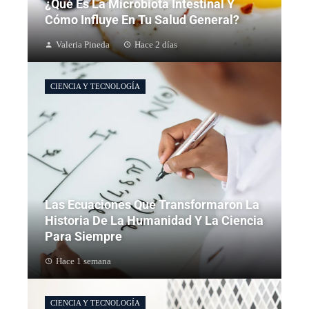
¿Qué Es La Microbiota Intestinal Y
Cómo Influye En Tu Salud General?
Valeria Pineda
Hace 2 días
CIENCIA Y TECNOLOGÍA
Las Ecuaciones Que Transformaron La
Historia De La Humanidad Y La Ciencia
Para Siempre
Hace 1 semana
CIENCIA Y TECNOLOGÍA