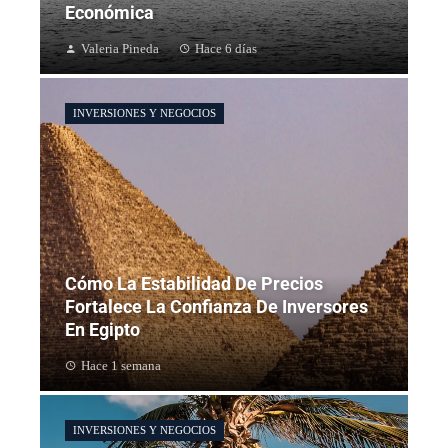
Económica
Valeria Pineda
Hace 6 días
INVERSIONES Y NEGOCIOS
Cómo La Estabilidad De Precios
Fortalece La Confianza De Inversores
En Egipto
Hace 1 semana
INVERSIONES Y NEGOCIOS