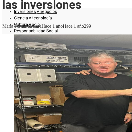
las inversiones
Inversiones y negocios
Ciencia y tecnología
Cultura y ocio
Maria Fernanda Lara
Hace 1 año
Hace 1 año
299
Responsabilidad Social