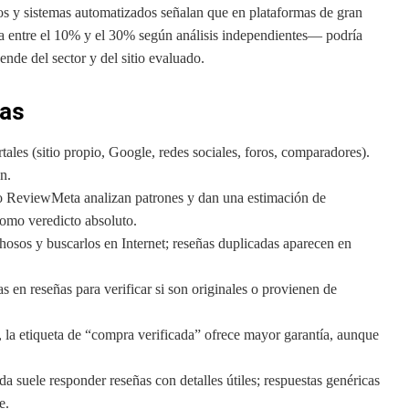
os y sistemas automatizados señalan que en plataformas de gran
 entre el 10% y el 30% según análisis independientes— podría
de del sector y del sitio evaluado.
cas
rtales (sitio propio, Google, redes sociales, foros, comparadores).
n.
o ReviewMeta analizan patrones y dan una estimación de
como veredicto absoluto.
osos y buscarlos en Internet; reseñas duplicadas aparecen en
 en reseñas para verificar si son originales o provienen de
 la etiqueta de “compra verificada” ofrece mayor garantía, aunque
suele responder reseñas con detalles útiles; respuestas genéricas
e.