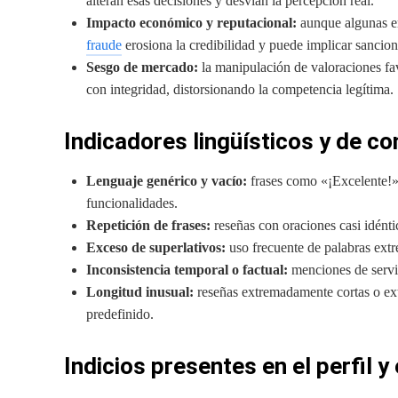
alteran esas decisiones y desvían la percepción real.
Impacto económico y reputacional:
aunque algunas em
fraude
erosiona la credibilidad y puede implicar sancion
Sesgo de mercado:
la manipulación de valoraciones fa
con integridad, distorsionando la competencia legítima.
Indicadores lingüísticos y de co
Lenguaje genérico y vacío:
frases como «¡Excelente!» 
funcionalidades.
Repetición de frases:
reseñas con oraciones casi idénti
Exceso de superlativos:
uso frecuente de palabras extre
Inconsistencia temporal o factual:
menciones de servic
Longitud inusual:
reseñas extremadamente cortas o ex
predefinido.
Indicios presentes en el perfil y