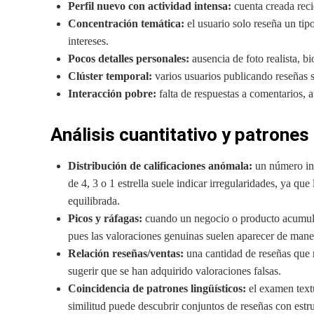
Perfil nuevo con actividad intensa:
cuenta creada reci
Concentración temática:
el usuario solo reseña un tip
intereses.
Pocos detalles personales:
ausencia de foto realista, bi
Clúster temporal:
varios usuarios publicando reseñas s
Interacción pobre:
falta de respuestas a comentarios, 
Análisis cuantitativo y patrones
Distribución de calificaciones anómala:
un número inu
de 4, 3 o 1 estrella suele indicar irregularidades, ya qu
equilibrada.
Picos y ráfagas:
cuando un negocio o producto acumula 
pues las valoraciones genuinas suelen aparecer de man
Relación reseñas/ventas:
una cantidad de reseñas que 
sugerir que se han adquirido valoraciones falsas.
Coincidencia de patrones lingüísticos:
el examen textu
similitud puede descubrir conjuntos de reseñas con estruc