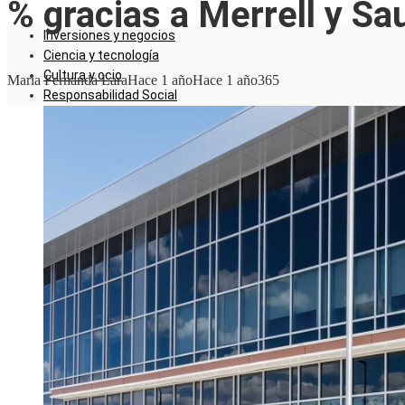
% gracias a Merrell y S
Inversiones y negocios
Ciencia y tecnología
Cultura y ocio
Maria Fernanda Lara
Hace 1 año
Hace 1 año
365
Responsabilidad Social