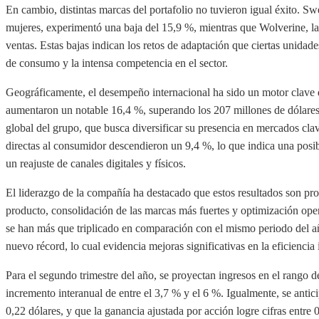
En cambio, distintas marcas del portafolio no tuvieron igual éxito. S
mujeres, experimentó una baja del 15,9 %, mientras que Wolverine, l
ventas. Estas bajas indican los retos de adaptación que ciertas unidad
de consumo y la intensa competencia en el sector.
Geográficamente, el desempeño internacional ha sido un motor clave 
aumentaron un notable 16,4 %, superando los 207 millones de dólares.
global del grupo, que busca diversificar su presencia en mercados clav
directas al consumidor descendieron un 9,4 %, lo que indica una posib
un reajuste de canales digitales y físicos.
El liderazgo de la compañía ha destacado que estos resultados son pr
producto, consolidación de las marcas más fuertes y optimización ope
se han más que triplicado en comparación con el mismo periodo del a
nuevo récord, lo cual evidencia mejoras significativas en la eficiencia 
Para el segundo trimestre del año, se proyectan ingresos en el rango d
incremento interanual de entre el 3,7 % y el 6 %. Igualmente, se antici
0,22 dólares, y que la ganancia ajustada por acción logre cifras entre