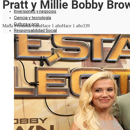
Pratt y Millie Bobby Bro
Inversiones y negocios
Ciencia y tecnología
Cultura y ocio
Maria Fernanda Lara
Hace 1 año
Hace 1 año
339
Responsabilidad Social