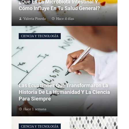
¿Qué Es La Microbiota Intestinal Y
Cómo Influye En Tu Salud General?
Valeria Pineda
Hace 4 días
CIENCIA Y TECNOLOGÍA
Las Ecuaciones Que Transformaron La
Historia De La Humanidad Y La Ciencia
Para Siempre
Hace 1 semana
CIENCIA Y TECNOLOGÍA