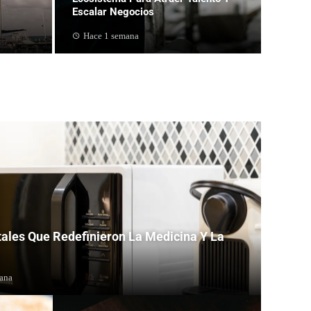
Escalar Negocios
Hace 1 semana
tales Que Redefinieron La Medicina Y La
ana