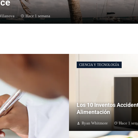
ice
 Vilanova
Hace 1 semana
CIENCIA Y TECNOLOGÍA
Los 10 Inventos Acciden
Alimentación
Ryan Whitmore
Hace 1 sem