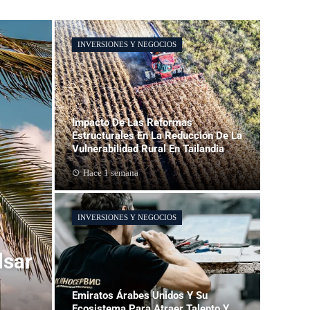
INVERSIONES Y NEGOCIOS
Impacto De Las Reformas
Estructurales En La Reducción De La
Vulnerabilidad Rural En Tailandia
Hace 1 semana
INVERSIONES Y NEGOCIOS
lsar
Emiratos Árabes Unidos Y Su
Ecosistema Para Atraer Talento Y