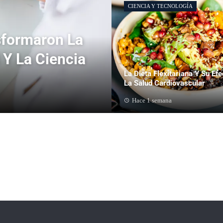
CIENCIA Y TECNOLOGÍA
sformaron La
 Y La Ciencia
La Dieta Flexitariana Y Su Efe
La Salud Cardiovascular
Hace 1 semana