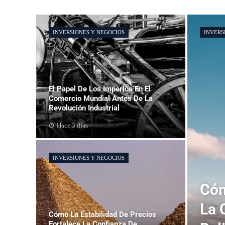
INVERSIONES Y NEGOCIOS
INVERS
El Papel De Los Imperios En El
Comercio Mundial Antes De La
Revolución Industrial
Hace 3 días
INVERSIONES Y NEGOCIOS
Cóm
La 
Cómo La Estabilidad De Precios
Fortalece La Confianza De