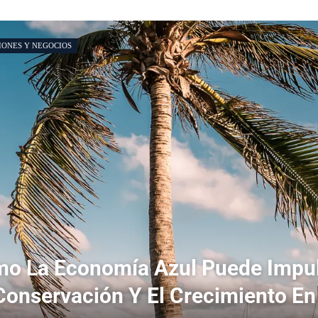
IONES Y NEGOCIOS
o La Economía Azul Puede Impu
Conservación Y El Crecimiento En