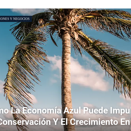
IONES Y NEGOCIOS
o La Economía Azul Puede Impu
Conservación Y El Crecimiento En