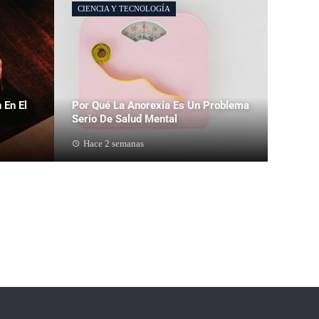
CIENCIA Y TECNOLOGÍA
 En El
Por Qué La Anorexia Es Un Problema
Serio De Salud Mental
Hace 2 semanas