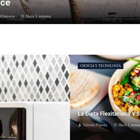
ice
 Vilanova
Hace 1 semana
CIENCIA Y TECNOLOGÍA
La Dieta Flexitariana Y 
Valeria Pineda
Hace 1 sema