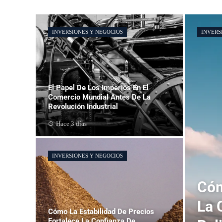
INVERSIONES Y NEGOCIOS
INVERS
El Papel De Los Imperios En El
Comercio Mundial Antes De La
Revolución Industrial
Hace 3 días
INVERSIONES Y NEGOCIOS
Cóm
La 
Cómo La Estabilidad De Precios
Fortalece La Confianza De