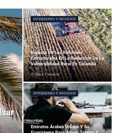
INVERSIONES Y NEGOCIOS
Impacto De Las Reformas
Estructurales En La Reducción De La
Vulnerabilidad Rural En Tailandia
Hace 1 semana
INVERSIONES Y NEGOCIOS
lsar
Emiratos Árabes Unidos Y Su
Ecosistema Para Atraer Talento Y