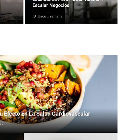
Escalar Negocios
Hace 1 semana
Su Efecto En La Salud Cardiovascular
na