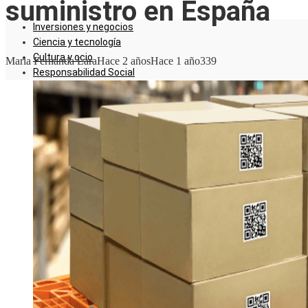
suministro en España
Inversiones y negocios
Ciencia y tecnología
Cultura y ocio
Maria Fernanda Lara
Hace 2 años
Hace 1 año
339
Responsabilidad Social