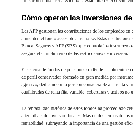
un patrón similar, fortaleciendo la estabilidad y el crecimie
Cómo operan las inversiones de
Las AFP gestionan las contribuciones de los empleados en c
aumenten el fondo accesible al retirarse. Estas institucione
Banca, Seguros y AFP (SBS), que controla los instrumentos 
asegura el cumplimiento de las restricciones de inversión.
El sistema de fondos de pensiones se divide usualmente en c
de perfil conservador, formado en gran medida por instrumen
agresivo, dedicando una porción considerable a la renta v
equilibradas de renta fija, variable, coberturas y activos no t
La rentabilidad histórica de estos fondos ha promediado cer
alternativas de inversión locales. Más de dos tercios de los
rentabilidad, subrayando la importancia de una gestión eficie