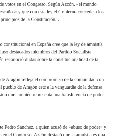
o de votos en el Congreso. Según Azcón, «el mundo
r escaños» y que con esta ley el Gobierno concede a los
 principios de la Constitución. .
constitucional en España cree que la ley de amnistía
cluso destacados miembros del Partido Socialista
n reconoció dudas sobre la constitucionalidad de tal
s de Aragón refleja el compromiso de la comunidad con
 el pueblo de Aragón esté a la vanguardia de la defensa
 sino que también representa una transferencia de poder
ente Pedro Sánchez, a quien acusó de «abuso de poder» y
co en el Congreso. Azcón destacó que la amnistía es una