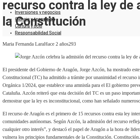
recurso contra la ley de
Inversiones y negocios
la Constitución
Ciencia y tecnología
Cultura y ocio
Responsabilidad Social
Maria Fernanda Lara
Hace 2 años
293
El presidente del Gobierno de Aragón, Jorge Azcón, ha mostrado este m
Constitucional (TC) ha admitido a trámite por unanimidad el recurso i
Orgánica 1/2024, que establece una amnistía para el El gobierno prevé 
Cataluña. Azcón reiteró que esta decisión del TC es un paso important
demostrar que la ley es inconstitucional, como han señalado numerosos
El recurso de Aragón es el primero de 15 recursos contra esta ley int
comunidades autónomas. Según Azcón, la admisión del recurso refleja
cualquier otro interés”, y destacó el papel de Aragón a la hora de lider
vulnera los principios fundamentales de la Constitución. Constitución