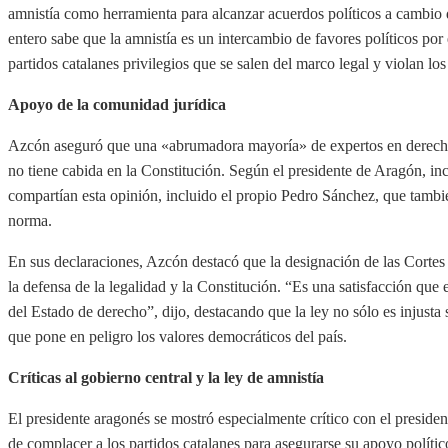
amnistía como herramienta para alcanzar acuerdos políticos a cambi
entero sabe que la amnistía es un intercambio de favores políticos po
partidos catalanes privilegios que se salen del marco legal y violan los
Apoyo de la comunidad jurídica
Azcón aseguró que una «abrumadora mayoría» de expertos en derecho 
no tiene cabida en la Constitución. Según el presidente de Aragón, in
compartían esta opinión, incluido el propio Pedro Sánchez, que tambié
norma.
En sus declaraciones, Azcón destacó que la designación de las Corte
la defensa de la legalidad y la Constitución. “Es una satisfacción que
del Estado de derecho”, dijo, destacando que la ley no sólo es injusta
que pone en peligro los valores democráticos del país.
Críticas al gobierno central y la ley de amnistía
El presidente aragonés se mostró especialmente crítico con el presid
de complacer a los partidos catalanes para asegurarse su apoyo políti