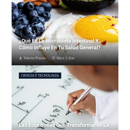
¿Qué Es La Microbiota Intestinal Y
Cómo Influye En Tu Salud General?
Valeria Pineda
Hace 2 días
CIENCIA Y TECNOLOGÍA
Las Ecuaciones Que Transformaron La