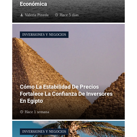
Económica
Valeria Pineda
Hace 5 días
INVERSIONES Y NEGOCIOS
Cómo La Estabilidad De Precios
Fortalece La Confianza De Inversores
En Egipto
Hace 1 semana
INVERSIONES Y NEGOCIOS