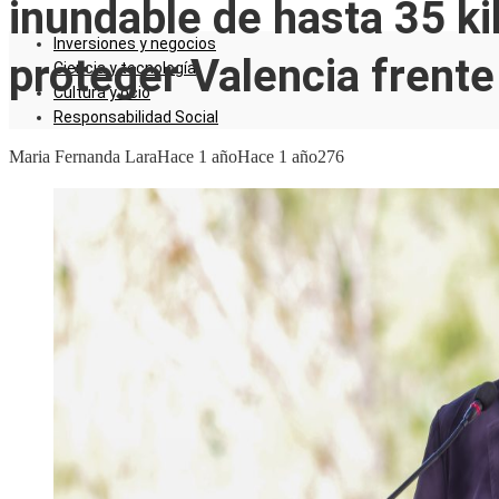
inundable de hasta 35 k
Inversiones y negocios
proteger Valencia frente
Ciencia y tecnología
Cultura y ocio
Responsabilidad Social
Maria Fernanda Lara
Hace 1 año
Hace 1 año
276