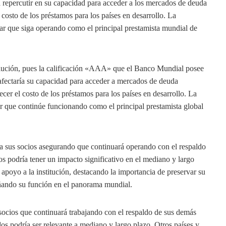
a repercutir en su capacidad para acceder a los mercados de deuda
l costo de los préstamos para los países en desarrollo. La
gurar que siga operando como el principal prestamista mundial de
volución, pues la calificación «AAA» que el Banco Mundial posee
a afectaría su capacidad para acceder a mercados de deuda
ecer el costo de los préstamos para los países en desarrollo. La
tizar que continúe funcionando como el principal prestamista global
r a sus socios asegurando que continuará operando con el respaldo
s podría tener un impacto significativo en el mediano y largo
poyo a la institución, destacando la importancia de preservar su
ñando su función en el panorama mundial.
 socios que continuará trabajando con el respaldo de sus demás
s podría ser relevante a mediano y largo plazo. Otros países y